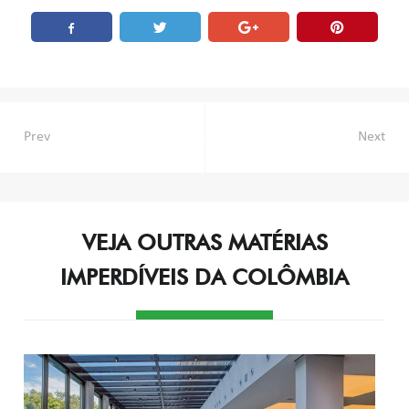
Navegação
Prev
Next
de
Post
VEJA OUTRAS MATÉRIAS
IMPERDÍVEIS DA COLÔMBIA