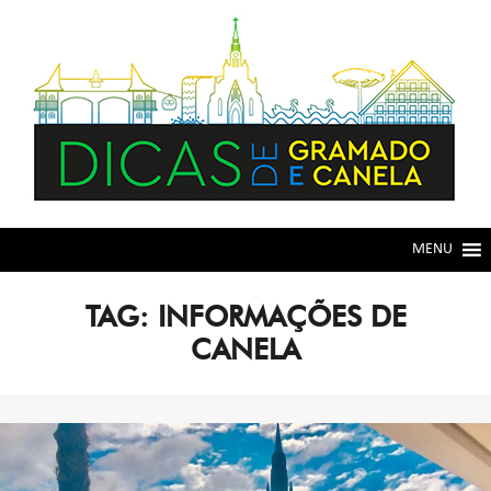
Skip
Skip
to
to
navigation
content
MENU
TAG:
INFORMAÇÕES DE
CANELA