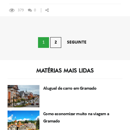
379
0
Navegação
1
2
SEGUINTE
por
posts
MATÉRIAS MAIS LIDAS
Aluguel de carro em Gramado
Como economizar muito na viagem a
Gramado